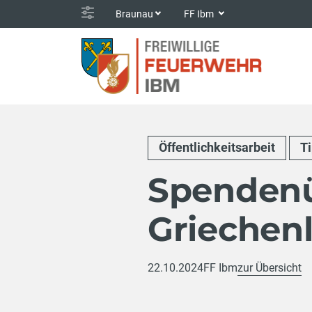
Braunau
FF Ibm
Öffentlichkeitsarbeit
T
Spendenü
Griechenl
22.10.2024
FF Ibm
zur Übersicht